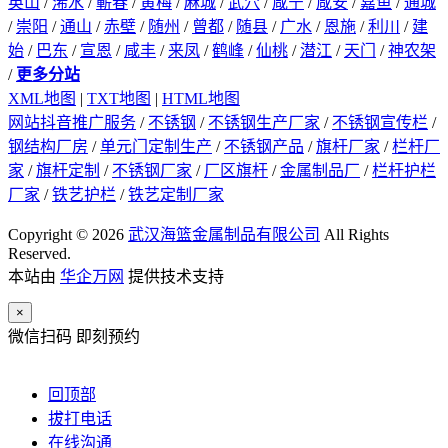
英山
/
浠水
/
蕲春
/
黄梅
/
麻城
/
武穴
/
咸宁
/
咸安
/
嘉鱼
/
通城
/
崇阳
/
通山
/
赤壁
/
随州
/
曾都
/
随县
/
广水
/
恩施
/
利川
/
建
始
/
巴东
/
宣恩
/
咸丰
/
来凤
/
鹤峰
/
仙桃
/
潜江
/
天门
/
神农架
/
更多分站
XML地图
|
TXT地图
|
HTML地图
网站抖音推广服务
/
不锈钢
/
不锈钢生产厂家
/
不锈钢宣传栏
/
钢结构厂房
/
单元门定制生产
/
不锈钢产品
/
旗杆厂家
/
栏杆厂
家
/
旗杆定制
/
不锈钢厂家
/
厂区旗杆
/
金属制品厂
/
栏杆护栏
厂家
/
铁艺护栏
/
铁艺定制厂家
Copyright © 2026
武汉海篮金属制品有限公司
All Rights
Reserved.
本站由
华企万网
提供技术支持
×
微信扫码 即刻预约
回顶部
拔打电话
在线沟通