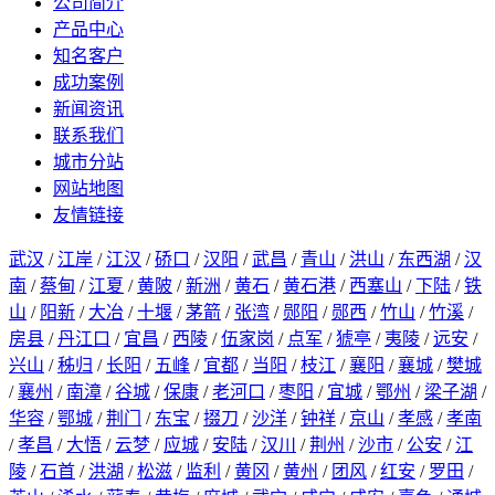
公司简介
产品中心
知名客户
成功案例
新闻资讯
联系我们
城市分站
网站地图
友情链接
武汉
/
江岸
/
江汉
/
硚口
/
汉阳
/
武昌
/
青山
/
洪山
/
东西湖
/
汉
南
/
蔡甸
/
江夏
/
黄陂
/
新洲
/
黄石
/
黄石港
/
西塞山
/
下陆
/
铁
山
/
阳新
/
大冶
/
十堰
/
茅箭
/
张湾
/
郧阳
/
郧西
/
竹山
/
竹溪
/
房县
/
丹江口
/
宜昌
/
西陵
/
伍家岗
/
点军
/
猇亭
/
夷陵
/
远安
/
兴山
/
秭归
/
长阳
/
五峰
/
宜都
/
当阳
/
枝江
/
襄阳
/
襄城
/
樊城
/
襄州
/
南漳
/
谷城
/
保康
/
老河口
/
枣阳
/
宜城
/
鄂州
/
梁子湖
/
华容
/
鄂城
/
荆门
/
东宝
/
掇刀
/
沙洋
/
钟祥
/
京山
/
孝感
/
孝南
/
孝昌
/
大悟
/
云梦
/
应城
/
安陆
/
汉川
/
荆州
/
沙市
/
公安
/
江
陵
/
石首
/
洪湖
/
松滋
/
监利
/
黄冈
/
黄州
/
团风
/
红安
/
罗田
/