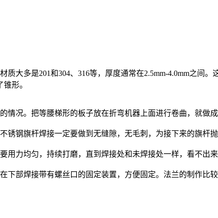
大多是201和304、316等，厚度通常在2.5mm-4.0mm
了锥形。
形的情况。把等腰梯形的板子放在折弯机器上面进行卷曲，就做
。不锈钢旗杆焊接一定要做到无缝隙，无毛刺，为接下来的旗杆
。要用力均匀，持续打磨，直到焊接处和未焊接处一样，看不出
，在下部焊接带有螺丝口的固定装置，方便固定。法兰的制作比