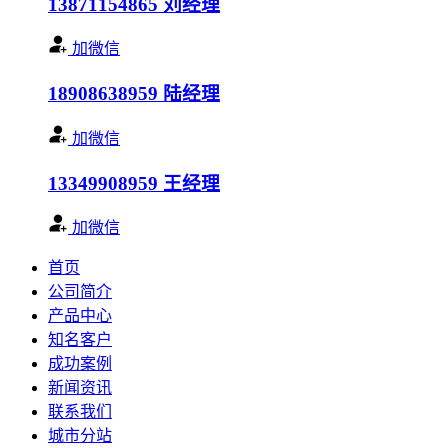
13871154865
刘经理
加微信
18908638959
陆经理
加微信
13349908959
王经理
加微信
首页
公司简介
产品中心
知名客户
成功案例
新闻资讯
联系我们
城市分站