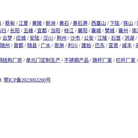
南
/
蔡甸
/
江夏
/
黄陂
/
新洲
/
黄石
/
黄石港
/
西塞山
/
下陆
/
铁山
/
秭归
/
长阳
/
五峰
/
宜都
/
当阳
/
枝江
/
襄阳
/
襄城
/
樊城
/
襄州
/
南
/
云梦
/
应城
/
安陆
/
汉川
/
荆州
/
沙市
/
公安
/
江陵
/
石首
/
洪湖
/
随州
/
曾都
/
随县
/
广水
/
恩施
/
利川
/
建始
/
巴东
/
宣恩
/
咸丰
/
钢结构厂房
/
单元门定制生产
/
不锈钢产品
/
旗杆厂家
/
栏杆厂家
d.
鄂ICP备2023002200号