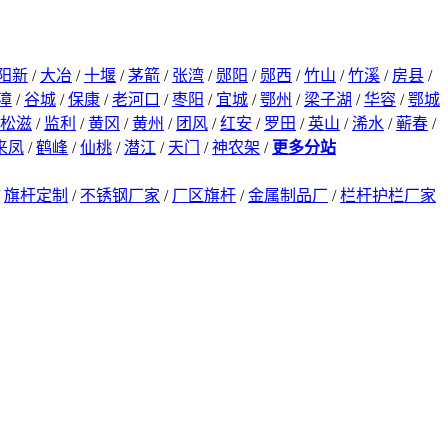
阳新
/
大冶
/
十堰
/
茅箭
/
张湾
/
郧阳
/
郧西
/
竹山
/
竹溪
/
房县
/
漳
/
谷城
/
保康
/
老河口
/
枣阳
/
宜城
/
鄂州
/
梁子湖
/
华容
/
鄂城
松滋
/
监利
/
黄冈
/
黄州
/
团风
/
红安
/
罗田
/
英山
/
浠水
/
蕲春
/
来凤
/
鹤峰
/
仙桃
/
潜江
/
天门
/
神农架
/
更多分站
/
旗杆定制
/
不锈钢厂家
/
厂区旗杆
/
金属制品厂
/
栏杆护栏厂家