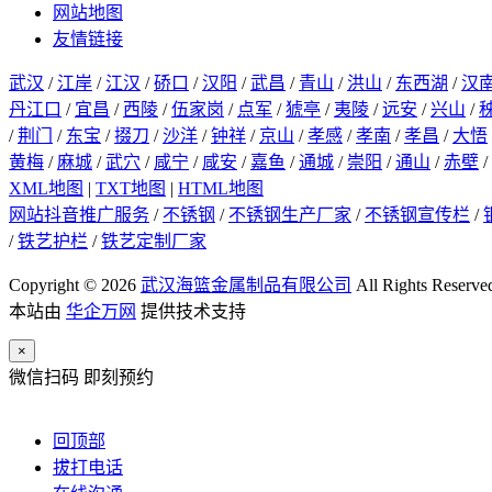
网站地图
友情链接
武汉
/
江岸
/
江汉
/
硚口
/
汉阳
/
武昌
/
青山
/
洪山
/
东西湖
/
汉
丹江口
/
宜昌
/
西陵
/
伍家岗
/
点军
/
猇亭
/
夷陵
/
远安
/
兴山
/
/
荆门
/
东宝
/
掇刀
/
沙洋
/
钟祥
/
京山
/
孝感
/
孝南
/
孝昌
/
大悟
黄梅
/
麻城
/
武穴
/
咸宁
/
咸安
/
嘉鱼
/
通城
/
崇阳
/
通山
/
赤壁
/
XML地图
|
TXT地图
|
HTML地图
网站抖音推广服务
/
不锈钢
/
不锈钢生产厂家
/
不锈钢宣传栏
/
/
铁艺护栏
/
铁艺定制厂家
Copyright © 2026
武汉海篮金属制品有限公司
All Rights Reserve
本站由
华企万网
提供技术支持
×
微信扫码 即刻预约
回顶部
拔打电话