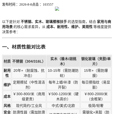
发布时间 ：2026-8-8
点击 ：
103557
以下是针对
不锈钢、实木、玻璃楼梯扶手
的选型指南，结合
家用与商
用场景
的核心需求差异，从
成本、耐用性、维护、美观性
等维度提供
决策参考：
一、材质性能对比表
实木（橡木/胡桃
钢化玻璃（夹胶/单
材质
不锈钢（304/316L）
木）
片）
耐用
20年+（耐腐蚀、抗
10-15年（需防潮防
15年+（需防爆
性
冲击）
蛀）
膜）
定期擦拭（中性清洁
每年上蜡/补漆（防
每日擦指纹（易显
维护
剂）
开裂）
脏）
￥300-800/米（商用
￥500-1200/米（硬
￥800-2000/米
成本
级更贵）
木高价）
（含框架）
风格
现代简约/工业风
中式/美式/北欧
极简/轻奢
安全
防滑性弱（需加防滑
需钢化+夹胶（防