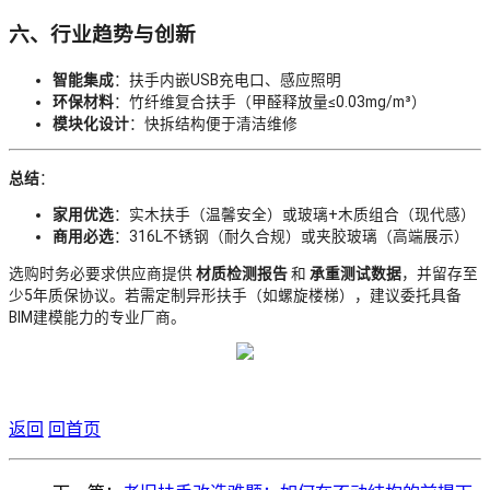
六、行业趋势与创新
智能集成
：扶手内嵌USB充电口、感应照明
环保材料
：竹纤维复合扶手（甲醛释放量≤0.03mg/m³）
模块化设计
：快拆结构便于清洁维修
总结
：
家用优选
：实木扶手（温馨安全）或玻璃+木质组合（现代感）
商用必选
：316L不锈钢（耐久合规）或夹胶玻璃（高端展示）
选购时务必要求供应商提供
材质检测报告
和
承重测试数据
，并留存至
少5年质保协议。若需定制异形扶手（如螺旋楼梯），建议委托具备
BIM建模能力的专业厂商。
返回
回首页