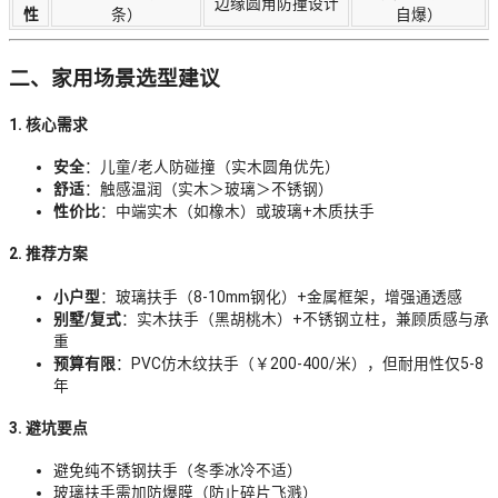
边缘圆角防撞设计
性
条）
自爆）
二、家用场景选型建议
1. 核心需求
安全
：儿童/老人防碰撞（实木圆角优先）
舒适
：触感温润（实木＞玻璃＞不锈钢）
性价比
：中端实木（如橡木）或玻璃+木质扶手
2. 推荐方案
小户型
：玻璃扶手（8-10mm钢化）+金属框架，增强通透感
别墅/复式
：实木扶手（黑胡桃木）+不锈钢立柱，兼顾质感与承
重
预算有限
：PVC仿木纹扶手（￥200-400/米），但耐用性仅5-8
年
3. 避坑要点
避免纯不锈钢扶手（冬季冰冷不适）
玻璃扶手需加防爆膜（防止碎片飞溅）