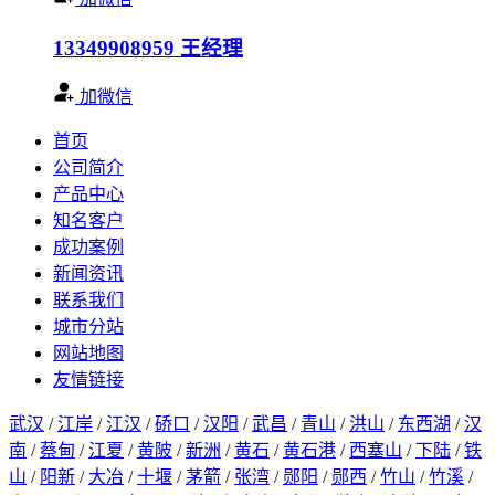
13349908959
王经理
加微信
首页
公司简介
产品中心
知名客户
成功案例
新闻资讯
联系我们
城市分站
网站地图
友情链接
武汉
/
江岸
/
江汉
/
硚口
/
汉阳
/
武昌
/
青山
/
洪山
/
东西湖
/
汉
南
/
蔡甸
/
江夏
/
黄陂
/
新洲
/
黄石
/
黄石港
/
西塞山
/
下陆
/
铁
山
/
阳新
/
大冶
/
十堰
/
茅箭
/
张湾
/
郧阳
/
郧西
/
竹山
/
竹溪
/