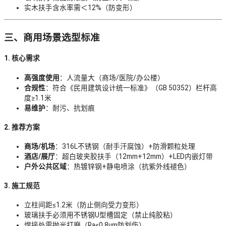
实木扶手含水率需＜12%（防变形）
三、商用场景选型标准
1. 核心需求
高强度使用
：人流量大（商场/医院/办公楼）
合规性
：符合《民用建筑设计统一标准》（GB 50352）栏杆高
度≥1.1米
易维护
：耐污、抗划痕
2. 推荐方案
商场/机场
：316L不锈钢（耐手汗腐蚀）+防滑颗粒处理
酒店/展厅
：超白玻夹胶扶手（12mm+12mm）+LED内嵌灯带
户外公共区域
：热镀锌钢+静电喷涂（抗紫外线褪色）
3. 施工规范
立柱间距≤1.2米（防止侧向受力变形）
玻璃扶手必须用不锈钢U型槽固定（禁止纯胶粘）
焊接处需抛光打磨（Ra≤0.8μm防划伤）