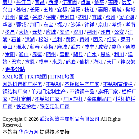
房县
/
丹江口
/
宜昌
/
西陵
/
伍家岗
/
点军
/
猇亭
/
夷陵
/
远安
/
兴山
/
秭归
/
长阳
/
五峰
/
宜都
/
当阳
/
枝江
/
襄阳
/
襄城
/
樊城
/
襄州
/
南漳
/
谷城
/
保康
/
老河口
/
枣阳
/
宜城
/
鄂州
/
梁子湖
/
华容
/
鄂城
/
荆门
/
东宝
/
掇刀
/
沙洋
/
钟祥
/
京山
/
孝感
/
孝南
/
孝昌
/
大悟
/
云梦
/
应城
/
安陆
/
汉川
/
荆州
/
沙市
/
公安
/
江
陵
/
石首
/
洪湖
/
松滋
/
监利
/
黄冈
/
黄州
/
团风
/
红安
/
罗田
/
英山
/
浠水
/
蕲春
/
黄梅
/
麻城
/
武穴
/
咸宁
/
咸安
/
嘉鱼
/
通城
/
崇阳
/
通山
/
赤壁
/
随州
/
曾都
/
随县
/
广水
/
恩施
/
利川
/
建
始
/
巴东
/
宣恩
/
咸丰
/
来凤
/
鹤峰
/
仙桃
/
潜江
/
天门
/
神农架
/
更多分站
XML地图
|
TXT地图
|
HTML地图
网站抖音推广服务
/
不锈钢
/
不锈钢生产厂家
/
不锈钢宣传栏
/
钢结构厂房
/
单元门定制生产
/
不锈钢产品
/
旗杆厂家
/
栏杆厂
家
/
旗杆定制
/
不锈钢厂家
/
厂区旗杆
/
金属制品厂
/
栏杆护栏
厂家
/
铁艺护栏
/
铁艺定制厂家
Copyright © 2026
武汉海篮金属制品有限公司
All Rights
Reserved.
本站由
华企万网
提供技术支持