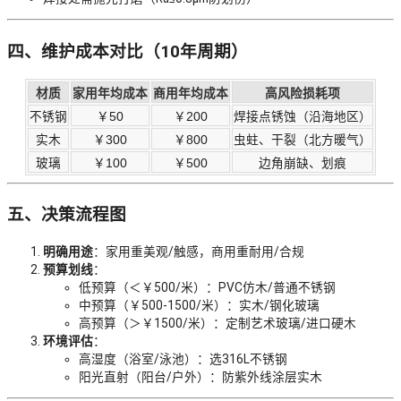
四、维护成本对比（10年周期）
材质
家用年均成本
商用年均成本
高风险损耗项
不锈钢
￥50
￥200
焊接点锈蚀（沿海地区）
实木
￥300
￥800
虫蛀、干裂（北方暖气）
玻璃
￥100
￥500
边角崩缺、划痕
五、决策流程图
明确用途
：家用重美观/触感，商用重耐用/合规
预算划线
：
低预算（＜￥500/米）：PVC仿木/普通不锈钢
中预算（￥500-1500/米）：实木/钢化玻璃
高预算（＞￥1500/米）：定制艺术玻璃/进口硬木
环境评估
：
高湿度（浴室/泳池）：选316L不锈钢
阳光直射（阳台/户外）：防紫外线涂层实木