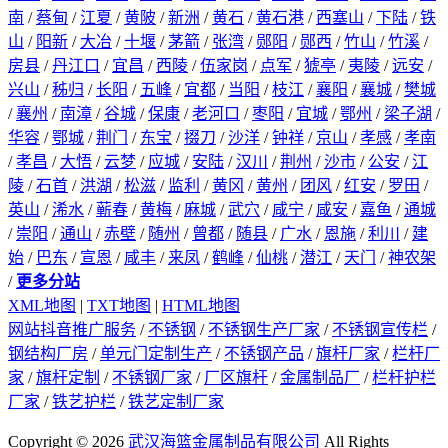
南
/
蔡甸
/
江夏
/
黄陂
/
新洲
/
黄石
/
黄石港
/
西塞山
/
下陆
/
铁
山
/
阳新
/
大冶
/
十堰
/
茅箭
/
张湾
/
郧阳
/
郧西
/
竹山
/
竹溪
/
房县
/
丹江口
/
宜昌
/
西陵
/
伍家岗
/
点军
/
猇亭
/
夷陵
/
远安
/
兴山
/
秭归
/
长阳
/
五峰
/
宜都
/
当阳
/
枝江
/
襄阳
/
襄城
/
樊城
/
襄州
/
南漳
/
谷城
/
保康
/
老河口
/
枣阳
/
宜城
/
鄂州
/
梁子湖
/
华容
/
鄂城
/
荆门
/
东宝
/
掇刀
/
沙洋
/
钟祥
/
京山
/
孝感
/
孝南
/
孝昌
/
大悟
/
云梦
/
应城
/
安陆
/
汉川
/
荆州
/
沙市
/
公安
/
江
陵
/
石首
/
洪湖
/
松滋
/
监利
/
黄冈
/
黄州
/
团风
/
红安
/
罗田
/
英山
/
浠水
/
蕲春
/
黄梅
/
麻城
/
武穴
/
咸宁
/
咸安
/
嘉鱼
/
通城
/
崇阳
/
通山
/
赤壁
/
随州
/
曾都
/
随县
/
广水
/
恩施
/
利川
/
建
始
/
巴东
/
宣恩
/
咸丰
/
来凤
/
鹤峰
/
仙桃
/
潜江
/
天门
/
神农架
/
更多分站
XML地图
|
TXT地图
|
HTML地图
网站抖音推广服务
/
不锈钢
/
不锈钢生产厂家
/
不锈钢宣传栏
/
钢结构厂房
/
单元门定制生产
/
不锈钢产品
/
旗杆厂家
/
栏杆厂
家
/
旗杆定制
/
不锈钢厂家
/
厂区旗杆
/
金属制品厂
/
栏杆护栏
厂家
/
铁艺护栏
/
铁艺定制厂家
Copyright © 2026
武汉海篮金属制品有限公司
All Rights