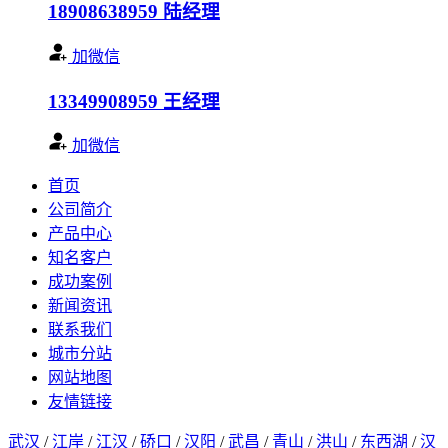
18908638959
陆经理
加微信
13349908959
王经理
加微信
首页
公司简介
产品中心
知名客户
成功案例
新闻资讯
联系我们
城市分站
网站地图
友情链接
武汉
/
江岸
/
江汉
/
硚口
/
汉阳
/
武昌
/
青山
/
洪山
/
东西湖
/
汉