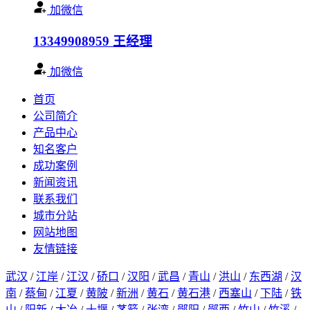
加微信
13349908959
王经理
加微信
首页
公司简介
产品中心
知名客户
成功案例
新闻资讯
联系我们
城市分站
网站地图
友情链接
武汉
/
江岸
/
江汉
/
硚口
/
汉阳
/
武昌
/
青山
/
洪山
/
东西湖
/
汉
南
/
蔡甸
/
江夏
/
黄陂
/
新洲
/
黄石
/
黄石港
/
西塞山
/
下陆
/
铁
山
/
阳新
/
大冶
/
十堰
/
茅箭
/
张湾
/
郧阳
/
郧西
/
竹山
/
竹溪
/