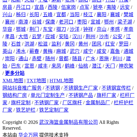
房县
/
丹江口
/
宜昌
/
西陵
/
伍家岗
/
点军
/
猇亭
/
夷陵
/
远安
/
兴山
/
秭归
/
长阳
/
五峰
/
宜都
/
当阳
/
枝江
/
襄阳
/
襄城
/
樊城
/
襄州
/
南漳
/
谷城
/
保康
/
老河口
/
枣阳
/
宜城
/
鄂州
/
梁子湖
/
华容
/
鄂城
/
荆门
/
东宝
/
掇刀
/
沙洋
/
钟祥
/
京山
/
孝感
/
孝南
/
孝昌
/
大悟
/
云梦
/
应城
/
安陆
/
汉川
/
荆州
/
沙市
/
公安
/
江
陵
/
石首
/
洪湖
/
松滋
/
监利
/
黄冈
/
黄州
/
团风
/
红安
/
罗田
/
英山
/
浠水
/
蕲春
/
黄梅
/
麻城
/
武穴
/
咸宁
/
咸安
/
嘉鱼
/
通城
/
崇阳
/
通山
/
赤壁
/
随州
/
曾都
/
随县
/
广水
/
恩施
/
利川
/
建
始
/
巴东
/
宣恩
/
咸丰
/
来凤
/
鹤峰
/
仙桃
/
潜江
/
天门
/
神农架
/
更多分站
XML地图
|
TXT地图
|
HTML地图
网站抖音推广服务
/
不锈钢
/
不锈钢生产厂家
/
不锈钢宣传栏
/
钢结构厂房
/
单元门定制生产
/
不锈钢产品
/
旗杆厂家
/
栏杆厂
家
/
旗杆定制
/
不锈钢厂家
/
厂区旗杆
/
金属制品厂
/
栏杆护栏
厂家
/
铁艺护栏
/
铁艺定制厂家
Copyright © 2026
武汉海篮金属制品有限公司
All Rights
Reserved.
本站由
华企万网
提供技术支持