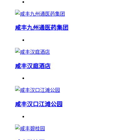
咸丰九州通医药集团
咸丰汉庭酒店
咸丰汉口江滩公园