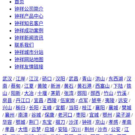
首页
钟祥公司简介
钟祥产品中心
钟祥知名客户
钟祥成功案例
钟祥新闻资讯
联系我们
钟祥城市分站
钟祥网站地图
钟祥友情链接
武汉
/
江岸
/
江汉
/
硚口
/
汉阳
/
武昌
/
青山
/
洪山
/
东西湖
/
汉
南
/
蔡甸
/
江夏
/
黄陂
/
新洲
/
黄石
/
黄石港
/
西塞山
/
下陆
/
铁
山
/
阳新
/
大冶
/
十堰
/
茅箭
/
张湾
/
郧阳
/
郧西
/
竹山
/
竹溪
/
房县
/
丹江口
/
宜昌
/
西陵
/
伍家岗
/
点军
/
猇亭
/
夷陵
/
远安
/
兴山
/
秭归
/
长阳
/
五峰
/
宜都
/
当阳
/
枝江
/
襄阳
/
襄城
/
樊城
/
襄州
/
南漳
/
谷城
/
保康
/
老河口
/
枣阳
/
宜城
/
鄂州
/
梁子湖
/
华容
/
鄂城
/
荆门
/
东宝
/
掇刀
/
沙洋
/
钟祥
/
京山
/
孝感
/
孝南
/
孝昌
/
大悟
/
云梦
/
应城
/
安陆
/
汉川
/
荆州
/
沙市
/
公安
/
江