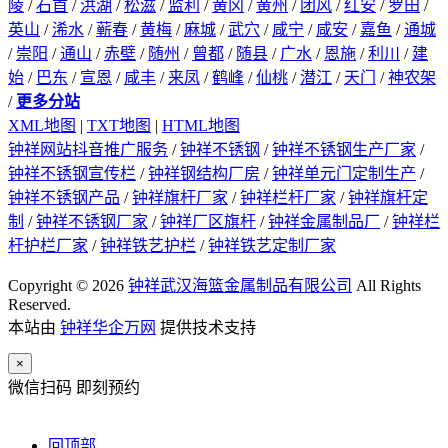
陵
/
石首
/
洪湖
/
松滋
/
监利
/
黄冈
/
黄州
/
团风
/
红安
/
罗田
/
英山
/
浠水
/
蕲春
/
黄梅
/
麻城
/
武穴
/
咸宁
/
咸安
/
嘉鱼
/
通城
/
崇阳
/
通山
/
赤壁
/
随州
/
曾都
/
随县
/
广水
/
恩施
/
利川
/
建
始
/
巴东
/
宣恩
/
咸丰
/
来凤
/
鹤峰
/
仙桃
/
潜江
/
天门
/
神农架
/
更多分站
XML地图
|
TXT地图
|
HTML地图
钟祥网站抖音推广服务
/
钟祥不锈钢
/
钟祥不锈钢生产厂家
/
钟祥不锈钢宣传栏
/
钟祥钢结构厂房
/
钟祥单元门定制生产
/
钟祥不锈钢产品
/
钟祥旗杆厂家
/
钟祥栏杆厂家
/
钟祥旗杆定
制
/
钟祥不锈钢厂家
/
钟祥厂区旗杆
/
钟祥金属制品厂
/
钟祥栏
杆护栏厂家
/
钟祥铁艺护栏
/
钟祥铁艺定制厂家
Copyright © 2026
钟祥武汉海篮金属制品有限公司
All Rights
Reserved.
本站由
钟祥华企万网
提供技术支持
×
微信扫码 即刻预约
回顶部