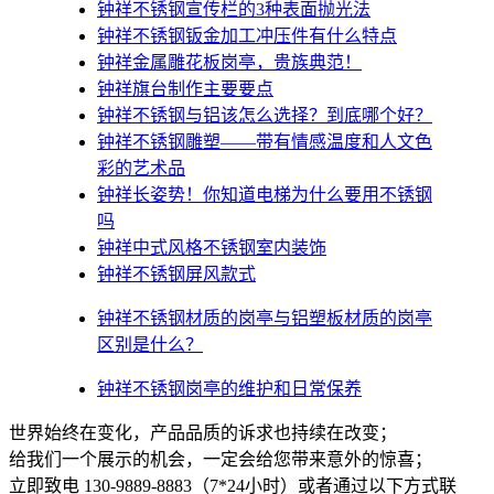
钟祥不锈钢宣传栏的3种表面抛光法
钟祥不锈钢钣金加工冲压件有什么特点
钟祥金属雕花板岗亭，贵族典范！
钟祥旗台制作主要要点
钟祥不锈钢与铝该怎么选择？到底哪个好？
钟祥不锈钢雕塑——带有情感温度和人文色
彩的艺术品
钟祥​长姿势！你知道电梯为什么要用不锈钢
吗
钟祥中式风格不锈钢室内装饰
钟祥不锈钢屏风款式
钟祥不锈钢材质的岗亭与铝塑板材质的岗亭
区别是什么？
钟祥不锈钢岗亭的维护和日常保养
世界始终在变化，产品品质的诉求也持续在改变；
给我们一个展示的机会，一定会给您带来意外的惊喜；
立即致电 130-9889-8883（7*24小时）或者通过以下方式联