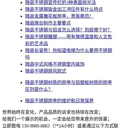
随县不锈钢宣传栏的3种表面抛光法
随县不锈钢钣金加工冲压件有什么特点
随县金属雕花板岗亭，贵族典范！
随县旗台制作主要要点
随县不锈钢与铝该怎么选择？到底哪个好？
随县不锈钢雕塑——带有情感温度和人文色
彩的艺术品
随县​长姿势！你知道电梯为什么要用不锈钢
吗
随县中式风格不锈钢室内装饰
随县不锈钢屏风款式
随县不锈钢材质的岗亭与铝塑板材质的岗亭
区别是什么？
随县不锈钢岗亭的维护和日常保养
世界始终在变化，产品品质的诉求也持续在改变；
给我们一个展示的机会，一定会给您带来意外的惊喜；
立即致电 130-9889-8883（7*24小时）或者通过以下方式联