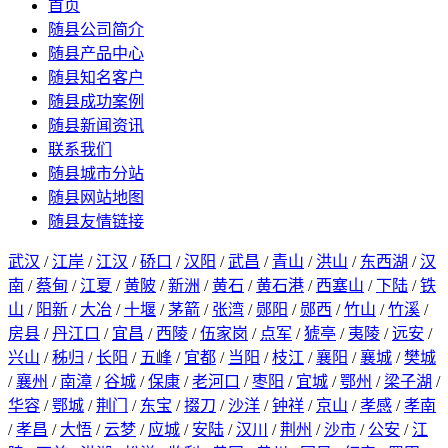
首页
随县公司简介
随县产品中心
随县知名客户
随县成功案例
随县新闻资讯
联系我们
随县城市分站
随县网站地图
随县友情链接
武汉
/
江岸
/
江汉
/
硚口
/
汉阳
/
武昌
/
青山
/
洪山
/
东西湖
/
汉
南
/
蔡甸
/
江夏
/
黄陂
/
新洲
/
黄石
/
黄石港
/
西塞山
/
下陆
/
铁
山
/
阳新
/
大冶
/
十堰
/
茅箭
/
张湾
/
郧阳
/
郧西
/
竹山
/
竹溪
/
房县
/
丹江口
/
宜昌
/
西陵
/
伍家岗
/
点军
/
猇亭
/
夷陵
/
远安
/
兴山
/
秭归
/
长阳
/
五峰
/
宜都
/
当阳
/
枝江
/
襄阳
/
襄城
/
樊城
/
襄州
/
南漳
/
谷城
/
保康
/
老河口
/
枣阳
/
宜城
/
鄂州
/
梁子湖
/
华容
/
鄂城
/
荆门
/
东宝
/
掇刀
/
沙洋
/
钟祥
/
京山
/
孝感
/
孝南
/
孝昌
/
大悟
/
云梦
/
应城
/
安陆
/
汉川
/
荆州
/
沙市
/
公安
/
江