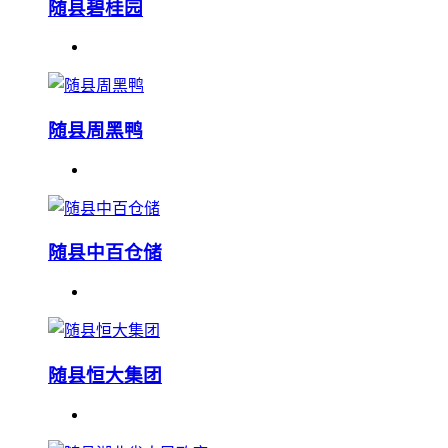
随县碧桂园
随县周黑鸭
随县中百仓储
随县恒大集团