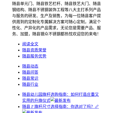
随县单元门、随县铁艺栏杆、随县铁艺大门、随县
钢结构、随县不锈钢装饰工程等八大主打系列产品
与服务的研发、生产及销售，为每一位随县客户提
供周到的定制化专属解决方案可随心定制，满足个
性化、产异化的产品需求，无论您是需要产品、服
务、加盟，随县钿众不锈钢都热忱欢迎您的来电！
阅读全文
随县资质荣誉
随县服务优势
随县动态
随县问答
随县常识
随县行业
随县幼儿园旗杆选购指南：如何打造庄重又
实用的升旗仪式
随县🚩旗杆尺寸选择指南：你选对了吗？📏