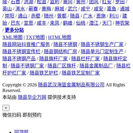
陵
/
石首
/
洪湖
/
松滋
/
监利
/
黄冈
/
黄州
/
团风
/
红安
/
罗田
/
英山
/
浠水
/
蕲春
/
黄梅
/
麻城
/
武穴
/
咸宁
/
咸安
/
嘉鱼
/
通城
/
崇阳
/
通山
/
赤壁
/
随州
/
曾都
/
随县
/
广水
/
恩施
/
利川
/
建
始
/
巴东
/
宣恩
/
咸丰
/
来凤
/
鹤峰
/
仙桃
/
潜江
/
天门
/
神农架
/
更多分站
XML地图
|
TXT地图
|
HTML地图
随县网站抖音推广服务
/
随县不锈钢
/
随县不锈钢生产厂家
/
随县不锈钢宣传栏
/
随县钢结构厂房
/
随县单元门定制生产
/
随县不锈钢产品
/
随县旗杆厂家
/
随县栏杆厂家
/
随县旗杆定
制
/
随县不锈钢厂家
/
随县厂区旗杆
/
随县金属制品厂
/
随县栏
杆护栏厂家
/
随县铁艺护栏
/
随县铁艺定制厂家
Copyright © 2026
随县武汉海篮金属制品有限公司
All Rights
Reserved.
本站由
随县华企万网
提供技术支持
×
微信扫码 即刻预约
回顶部