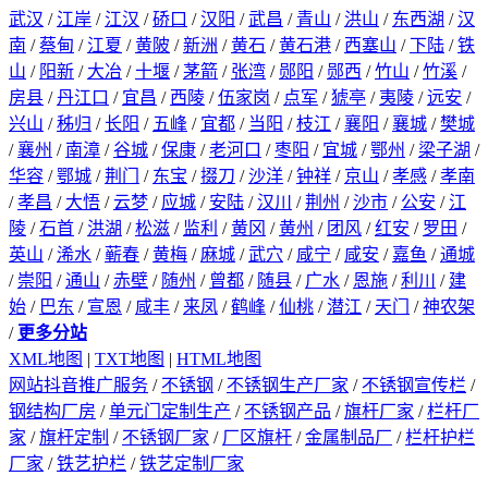
武汉
/
江岸
/
江汉
/
硚口
/
汉阳
/
武昌
/
青山
/
洪山
/
东西湖
/
汉
南
/
蔡甸
/
江夏
/
黄陂
/
新洲
/
黄石
/
黄石港
/
西塞山
/
下陆
/
铁
山
/
阳新
/
大冶
/
十堰
/
茅箭
/
张湾
/
郧阳
/
郧西
/
竹山
/
竹溪
/
房县
/
丹江口
/
宜昌
/
西陵
/
伍家岗
/
点军
/
猇亭
/
夷陵
/
远安
/
兴山
/
秭归
/
长阳
/
五峰
/
宜都
/
当阳
/
枝江
/
襄阳
/
襄城
/
樊城
/
襄州
/
南漳
/
谷城
/
保康
/
老河口
/
枣阳
/
宜城
/
鄂州
/
梁子湖
/
华容
/
鄂城
/
荆门
/
东宝
/
掇刀
/
沙洋
/
钟祥
/
京山
/
孝感
/
孝南
/
孝昌
/
大悟
/
云梦
/
应城
/
安陆
/
汉川
/
荆州
/
沙市
/
公安
/
江
陵
/
石首
/
洪湖
/
松滋
/
监利
/
黄冈
/
黄州
/
团风
/
红安
/
罗田
/
英山
/
浠水
/
蕲春
/
黄梅
/
麻城
/
武穴
/
咸宁
/
咸安
/
嘉鱼
/
通城
/
崇阳
/
通山
/
赤壁
/
随州
/
曾都
/
随县
/
广水
/
恩施
/
利川
/
建
始
/
巴东
/
宣恩
/
咸丰
/
来凤
/
鹤峰
/
仙桃
/
潜江
/
天门
/
神农架
/
更多分站
XML地图
|
TXT地图
|
HTML地图
网站抖音推广服务
/
不锈钢
/
不锈钢生产厂家
/
不锈钢宣传栏
/
钢结构厂房
/
单元门定制生产
/
不锈钢产品
/
旗杆厂家
/
栏杆厂
家
/
旗杆定制
/
不锈钢厂家
/
厂区旗杆
/
金属制品厂
/
栏杆护栏
厂家
/
铁艺护栏
/
铁艺定制厂家