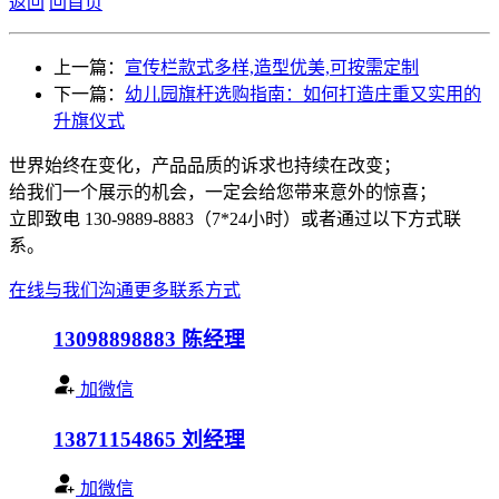
返回
回首页
上一篇：
宣传栏款式多样,造型优美,可按需定制
下一篇：
幼儿园旗杆选购指南：如何打造庄重又实用的
升旗仪式
世界始终在变化，产品品质的诉求也持续在改变；
给我们一个展示的机会，一定会给您带来意外的惊喜；
立即致电 130-9889-8883（7*24小时）或者通过以下方式联
系。
在线与我们沟通
更多联系方式
13098898883
陈经理
加微信
13871154865
刘经理
加微信