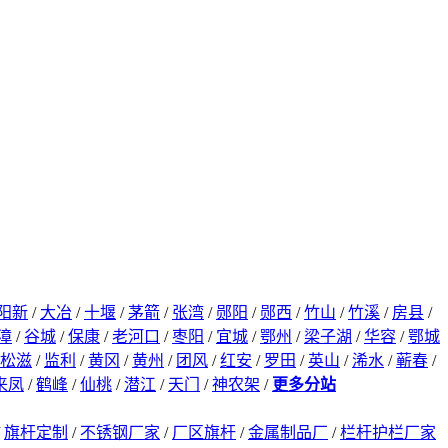
阳新
/
大冶
/
十堰
/
茅箭
/
张湾
/
郧阳
/
郧西
/
竹山
/
竹溪
/
房县
/
漳
/
谷城
/
保康
/
老河口
/
枣阳
/
宜城
/
鄂州
/
梁子湖
/
华容
/
鄂城
松滋
/
监利
/
黄冈
/
黄州
/
团风
/
红安
/
罗田
/
英山
/
浠水
/
蕲春
/
来凤
/
鹤峰
/
仙桃
/
潜江
/
天门
/
神农架
/
更多分站
/
旗杆定制
/
不锈钢厂家
/
厂区旗杆
/
金属制品厂
/
栏杆护栏厂家