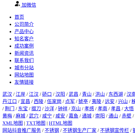
加微信
首页
公司简介
产品中心
知名客户
成功案例
新闻资讯
联系我们
城市分站
网站地图
友情链接
武汉
/
江岸
/
江汉
/
硚口
/
汉阳
/
武昌
/
青山
/
洪山
/
东西湖
/
汉
丹江口
/
宜昌
/
西陵
/
伍家岗
/
点军
/
猇亭
/
夷陵
/
远安
/
兴山
/
/
荆门
/
东宝
/
掇刀
/
沙洋
/
钟祥
/
京山
/
孝感
/
孝南
/
孝昌
/
大悟
黄梅
/
麻城
/
武穴
/
咸宁
/
咸安
/
嘉鱼
/
通城
/
崇阳
/
通山
/
赤壁
/
XML地图
|
TXT地图
|
HTML地图
网站抖音推广服务
/
不锈钢
/
不锈钢生产厂家
/
不锈钢宣传栏
/