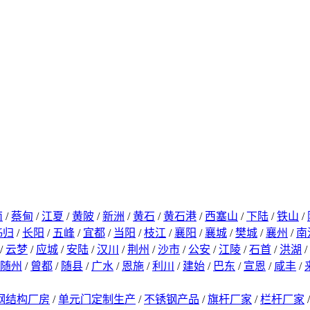
南
/
蔡甸
/
江夏
/
黄陂
/
新洲
/
黄石
/
黄石港
/
西塞山
/
下陆
/
铁山
/
秭归
/
长阳
/
五峰
/
宜都
/
当阳
/
枝江
/
襄阳
/
襄城
/
樊城
/
襄州
/
南
/
云梦
/
应城
/
安陆
/
汉川
/
荆州
/
沙市
/
公安
/
江陵
/
石首
/
洪湖
/
随州
/
曾都
/
随县
/
广水
/
恩施
/
利川
/
建始
/
巴东
/
宣恩
/
咸丰
/
钢结构厂房
/
单元门定制生产
/
不锈钢产品
/
旗杆厂家
/
栏杆厂家