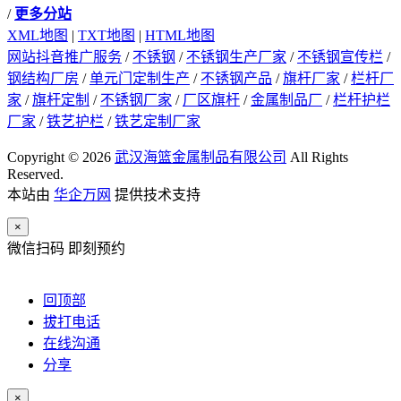
/
更多分站
XML地图
|
TXT地图
|
HTML地图
网站抖音推广服务
/
不锈钢
/
不锈钢生产厂家
/
不锈钢宣传栏
/
钢结构厂房
/
单元门定制生产
/
不锈钢产品
/
旗杆厂家
/
栏杆厂
家
/
旗杆定制
/
不锈钢厂家
/
厂区旗杆
/
金属制品厂
/
栏杆护栏
厂家
/
铁艺护栏
/
铁艺定制厂家
Copyright © 2026
武汉海篮金属制品有限公司
All Rights
Reserved.
本站由
华企万网
提供技术支持
×
微信扫码 即刻预约
回顶部
拔打电话
在线沟通
分享
×