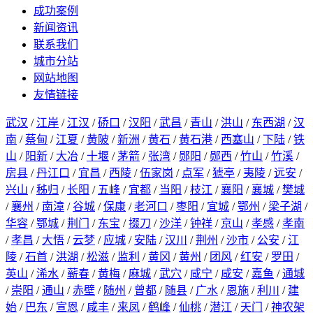
成功案例
新闻资讯
联系我们
城市分站
网站地图
友情链接
武汉
/
江岸
/
江汉
/
硚口
/
汉阳
/
武昌
/
青山
/
洪山
/
东西湖
/
汉
南
/
蔡甸
/
江夏
/
黄陂
/
新洲
/
黄石
/
黄石港
/
西塞山
/
下陆
/
铁
山
/
阳新
/
大冶
/
十堰
/
茅箭
/
张湾
/
郧阳
/
郧西
/
竹山
/
竹溪
/
房县
/
丹江口
/
宜昌
/
西陵
/
伍家岗
/
点军
/
猇亭
/
夷陵
/
远安
/
兴山
/
秭归
/
长阳
/
五峰
/
宜都
/
当阳
/
枝江
/
襄阳
/
襄城
/
樊城
/
襄州
/
南漳
/
谷城
/
保康
/
老河口
/
枣阳
/
宜城
/
鄂州
/
梁子湖
/
华容
/
鄂城
/
荆门
/
东宝
/
掇刀
/
沙洋
/
钟祥
/
京山
/
孝感
/
孝南
/
孝昌
/
大悟
/
云梦
/
应城
/
安陆
/
汉川
/
荆州
/
沙市
/
公安
/
江
陵
/
石首
/
洪湖
/
松滋
/
监利
/
黄冈
/
黄州
/
团风
/
红安
/
罗田
/
英山
/
浠水
/
蕲春
/
黄梅
/
麻城
/
武穴
/
咸宁
/
咸安
/
嘉鱼
/
通城
/
崇阳
/
通山
/
赤壁
/
随州
/
曾都
/
随县
/
广水
/
恩施
/
利川
/
建
始
/
巴东
/
宣恩
/
咸丰
/
来凤
/
鹤峰
/
仙桃
/
潜江
/
天门
/
神农架