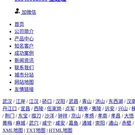
加微信
首页
公司简介
产品中心
知名客户
成功案例
新闻资讯
联系我们
城市分站
网站地图
友情链接
武汉
/
江岸
/
江汉
/
硚口
/
汉阳
/
武昌
/
青山
/
洪山
/
东西湖
/
汉
丹江口
/
宜昌
/
西陵
/
伍家岗
/
点军
/
猇亭
/
夷陵
/
远安
/
兴山
/
/
荆门
/
东宝
/
掇刀
/
沙洋
/
钟祥
/
京山
/
孝感
/
孝南
/
孝昌
/
大悟
黄梅
/
麻城
/
武穴
/
咸宁
/
咸安
/
嘉鱼
/
通城
/
崇阳
/
通山
/
赤壁
/
XML地图
|
TXT地图
|
HTML地图