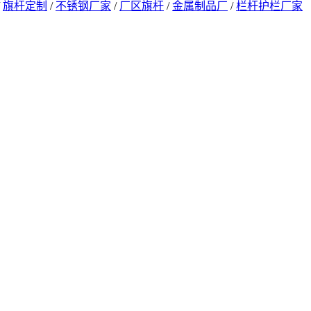
/
旗杆定制
/
不锈钢厂家
/
厂区旗杆
/
金属制品厂
/
栏杆护栏厂家