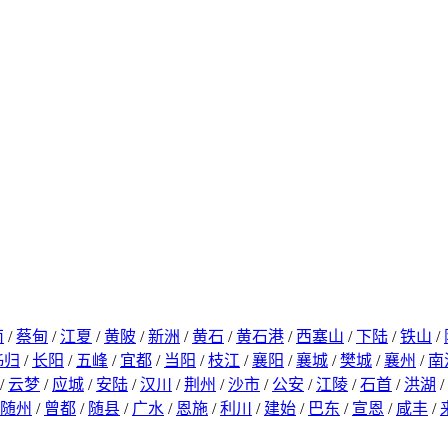
南
/
蔡甸
/
江夏
/
黄陂
/
新洲
/
黄石
/
黄石港
/
西塞山
/
下陆
/
铁山
/
秭归
/
长阳
/
五峰
/
宜都
/
当阳
/
枝江
/
襄阳
/
襄城
/
樊城
/
襄州
/
南
/
云梦
/
应城
/
安陆
/
汉川
/
荆州
/
沙市
/
公安
/
江陵
/
石首
/
洪湖
/
随州
/
曾都
/
随县
/
广水
/
恩施
/
利川
/
建始
/
巴东
/
宣恩
/
咸丰
/