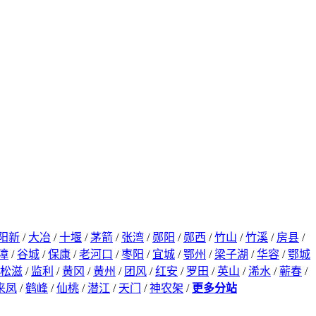
阳新
/
大冶
/
十堰
/
茅箭
/
张湾
/
郧阳
/
郧西
/
竹山
/
竹溪
/
房县
/
漳
/
谷城
/
保康
/
老河口
/
枣阳
/
宜城
/
鄂州
/
梁子湖
/
华容
/
鄂城
松滋
/
监利
/
黄冈
/
黄州
/
团风
/
红安
/
罗田
/
英山
/
浠水
/
蕲春
/
来凤
/
鹤峰
/
仙桃
/
潜江
/
天门
/
神农架
/
更多分站