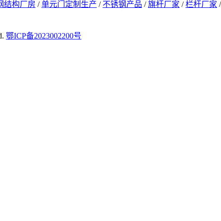
钢结构厂房
/
单元门定制生产
/
不锈钢产品
/
旗杆厂家
/
栏杆厂家
d.
鄂ICP备2023002200号