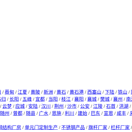
南
/
蔡甸
/
江夏
/
黄陂
/
新洲
/
黄石
/
黄石港
/
西塞山
/
下陆
/
铁山
/
秭归
/
长阳
/
五峰
/
宜都
/
当阳
/
枝江
/
襄阳
/
襄城
/
樊城
/
襄州
/
南
/
云梦
/
应城
/
安陆
/
汉川
/
荆州
/
沙市
/
公安
/
江陵
/
石首
/
洪湖
/
随州
/
曾都
/
随县
/
广水
/
恩施
/
利川
/
建始
/
巴东
/
宣恩
/
咸丰
/
钢结构厂房
/
单元门定制生产
/
不锈钢产品
/
旗杆厂家
/
栏杆厂家