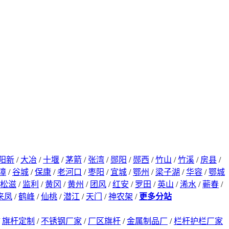
阳新
/
大冶
/
十堰
/
茅箭
/
张湾
/
郧阳
/
郧西
/
竹山
/
竹溪
/
房县
/
漳
/
谷城
/
保康
/
老河口
/
枣阳
/
宜城
/
鄂州
/
梁子湖
/
华容
/
鄂城
松滋
/
监利
/
黄冈
/
黄州
/
团风
/
红安
/
罗田
/
英山
/
浠水
/
蕲春
/
来凤
/
鹤峰
/
仙桃
/
潜江
/
天门
/
神农架
/
更多分站
/
旗杆定制
/
不锈钢厂家
/
厂区旗杆
/
金属制品厂
/
栏杆护栏厂家