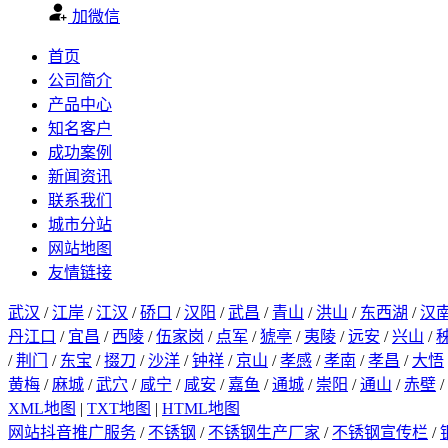
加微信
首页
公司简介
产品中心
知名客户
成功案例
新闻资讯
联系我们
城市分站
网站地图
友情链接
武汉
/
江岸
/
江汉
/
硚口
/
汉阳
/
武昌
/
青山
/
洪山
/
东西湖
/
汉
丹江口
/
宜昌
/
西陵
/
伍家岗
/
点军
/
猇亭
/
夷陵
/
远安
/
兴山
/
/
荆门
/
东宝
/
掇刀
/
沙洋
/
钟祥
/
京山
/
孝感
/
孝南
/
孝昌
/
大悟
黄梅
/
麻城
/
武穴
/
咸宁
/
咸安
/
嘉鱼
/
通城
/
崇阳
/
通山
/
赤壁
/
XML地图
|
TXT地图
|
HTML地图
网站抖音推广服务
/
不锈钢
/
不锈钢生产厂家
/
不锈钢宣传栏
/