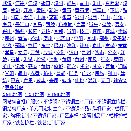
武汉
/
江岸
/
江汉
/
硚口
/
汉阳
/
武昌
/
青山
/
洪山
/
东西湖
/
汉
南
/
蔡甸
/
江夏
/
黄陂
/
新洲
/
黄石
/
黄石港
/
西塞山
/
下陆
/
铁
山
/
阳新
/
大冶
/
十堰
/
茅箭
/
张湾
/
郧阳
/
郧西
/
竹山
/
竹溪
/
房县
/
丹江口
/
宜昌
/
西陵
/
伍家岗
/
点军
/
猇亭
/
夷陵
/
远安
/
兴山
/
秭归
/
长阳
/
五峰
/
宜都
/
当阳
/
枝江
/
襄阳
/
襄城
/
樊城
/
襄州
/
南漳
/
谷城
/
保康
/
老河口
/
枣阳
/
宜城
/
鄂州
/
梁子湖
/
华容
/
鄂城
/
荆门
/
东宝
/
掇刀
/
沙洋
/
钟祥
/
京山
/
孝感
/
孝南
/
孝昌
/
大悟
/
云梦
/
应城
/
安陆
/
汉川
/
荆州
/
沙市
/
公安
/
江
陵
/
石首
/
洪湖
/
松滋
/
监利
/
黄冈
/
黄州
/
团风
/
红安
/
罗田
/
英山
/
浠水
/
蕲春
/
黄梅
/
麻城
/
武穴
/
咸宁
/
咸安
/
嘉鱼
/
通城
/
崇阳
/
通山
/
赤壁
/
随州
/
曾都
/
随县
/
广水
/
恩施
/
利川
/
建
始
/
巴东
/
宣恩
/
咸丰
/
来凤
/
鹤峰
/
仙桃
/
潜江
/
天门
/
神农架
/
更多分站
XML地图
|
TXT地图
|
HTML地图
网站抖音推广服务
/
不锈钢
/
不锈钢生产厂家
/
不锈钢宣传栏
/
钢结构厂房
/
单元门定制生产
/
不锈钢产品
/
旗杆厂家
/
栏杆厂
家
/
旗杆定制
/
不锈钢厂家
/
厂区旗杆
/
金属制品厂
/
栏杆护栏
厂家
/
铁艺护栏
/
铁艺定制厂家