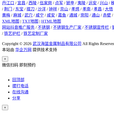
丹江口
/
宜昌
/
西陵
/
伍家岗
/
点军
/
猇亭
/
夷陵
/
远安
/
兴山
/
/
荆门
/
东宝
/
掇刀
/
沙洋
/
钟祥
/
京山
/
孝感
/
孝南
/
孝昌
/
大悟
黄梅
/
麻城
/
武穴
/
咸宁
/
咸安
/
嘉鱼
/
通城
/
崇阳
/
通山
/
赤壁
/
XML地图
|
TXT地图
|
HTML地图
网站抖音推广服务
/
不锈钢
/
不锈钢生产厂家
/
不锈钢宣传栏
/
/
铁艺护栏
/
铁艺定制厂家
Copyright © 2026
武汉海篮金属制品有限公司
All Rights Reserve
本站由
华企万网
提供技术支持
×
微信扫码 即刻预约
回顶部
拔打电话
在线沟通
分享
×