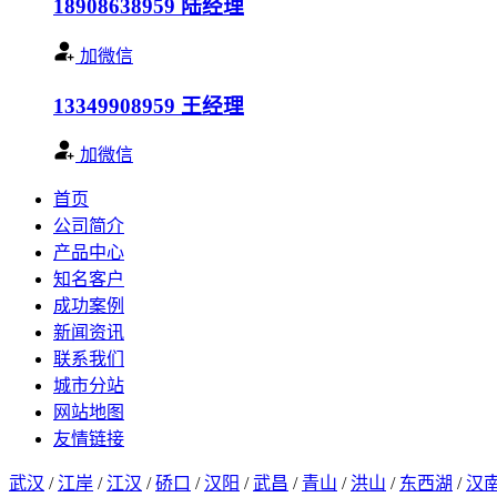
18908638959
陆经理
加微信
13349908959
王经理
加微信
首页
公司简介
产品中心
知名客户
成功案例
新闻资讯
联系我们
城市分站
网站地图
友情链接
武汉
/
江岸
/
江汉
/
硚口
/
汉阳
/
武昌
/
青山
/
洪山
/
东西湖
/
汉