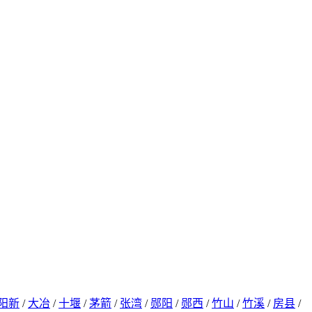
阳新
/
大冶
/
十堰
/
茅箭
/
张湾
/
郧阳
/
郧西
/
竹山
/
竹溪
/
房县
/