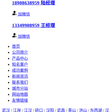
18908638959
陆经理
加微信
13349908959
王经理
加微信
首页
公司简介
产品中心
知名客户
成功案例
新闻资讯
联系我们
城市分站
网站地图
友情链接
武汉
/
江岸
/
江汉
/
硚口
/
汉阳
/
武昌
/
青山
/
洪山
/
东西湖
/
汉