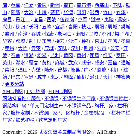
南
/
蔡甸
/
江夏
/
黄陂
/
新洲
/
黄石
/
黄石港
/
西塞山
/
下陆
/
铁
山
/
阳新
/
大冶
/
十堰
/
茅箭
/
张湾
/
郧阳
/
郧西
/
竹山
/
竹溪
/
房县
/
丹江口
/
宜昌
/
西陵
/
伍家岗
/
点军
/
猇亭
/
夷陵
/
远安
/
兴山
/
秭归
/
长阳
/
五峰
/
宜都
/
当阳
/
枝江
/
襄阳
/
襄城
/
樊城
/
襄州
/
南漳
/
谷城
/
保康
/
老河口
/
枣阳
/
宜城
/
鄂州
/
梁子湖
/
华容
/
鄂城
/
荆门
/
东宝
/
掇刀
/
沙洋
/
钟祥
/
京山
/
孝感
/
孝南
/
孝昌
/
大悟
/
云梦
/
应城
/
安陆
/
汉川
/
荆州
/
沙市
/
公安
/
江
陵
/
石首
/
洪湖
/
松滋
/
监利
/
黄冈
/
黄州
/
团风
/
红安
/
罗田
/
英山
/
浠水
/
蕲春
/
黄梅
/
麻城
/
武穴
/
咸宁
/
咸安
/
嘉鱼
/
通城
/
崇阳
/
通山
/
赤壁
/
随州
/
曾都
/
随县
/
广水
/
恩施
/
利川
/
建
始
/
巴东
/
宣恩
/
咸丰
/
来凤
/
鹤峰
/
仙桃
/
潜江
/
天门
/
神农架
/
更多分站
XML地图
|
TXT地图
|
HTML地图
网站抖音推广服务
/
不锈钢
/
不锈钢生产厂家
/
不锈钢宣传栏
/
钢结构厂房
/
单元门定制生产
/
不锈钢产品
/
旗杆厂家
/
栏杆厂
家
/
旗杆定制
/
不锈钢厂家
/
厂区旗杆
/
金属制品厂
/
栏杆护栏
厂家
/
铁艺护栏
/
铁艺定制厂家
Copyright © 2026
武汉海篮金属制品有限公司
All Rights