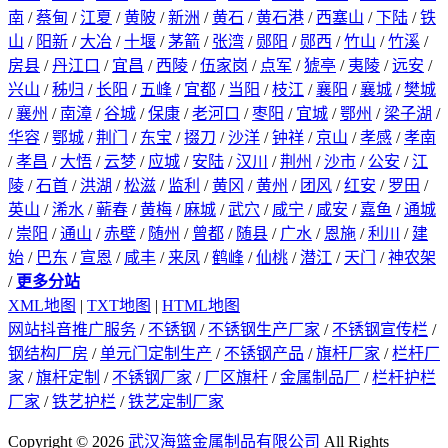
南
/
蔡甸
/
江夏
/
黄陂
/
新洲
/
黄石
/
黄石港
/
西塞山
/
下陆
/
铁
山
/
阳新
/
大冶
/
十堰
/
茅箭
/
张湾
/
郧阳
/
郧西
/
竹山
/
竹溪
/
房县
/
丹江口
/
宜昌
/
西陵
/
伍家岗
/
点军
/
猇亭
/
夷陵
/
远安
/
兴山
/
秭归
/
长阳
/
五峰
/
宜都
/
当阳
/
枝江
/
襄阳
/
襄城
/
樊城
/
襄州
/
南漳
/
谷城
/
保康
/
老河口
/
枣阳
/
宜城
/
鄂州
/
梁子湖
/
华容
/
鄂城
/
荆门
/
东宝
/
掇刀
/
沙洋
/
钟祥
/
京山
/
孝感
/
孝南
/
孝昌
/
大悟
/
云梦
/
应城
/
安陆
/
汉川
/
荆州
/
沙市
/
公安
/
江
陵
/
石首
/
洪湖
/
松滋
/
监利
/
黄冈
/
黄州
/
团风
/
红安
/
罗田
/
英山
/
浠水
/
蕲春
/
黄梅
/
麻城
/
武穴
/
咸宁
/
咸安
/
嘉鱼
/
通城
/
崇阳
/
通山
/
赤壁
/
随州
/
曾都
/
随县
/
广水
/
恩施
/
利川
/
建
始
/
巴东
/
宣恩
/
咸丰
/
来凤
/
鹤峰
/
仙桃
/
潜江
/
天门
/
神农架
/
更多分站
XML地图
|
TXT地图
|
HTML地图
网站抖音推广服务
/
不锈钢
/
不锈钢生产厂家
/
不锈钢宣传栏
/
钢结构厂房
/
单元门定制生产
/
不锈钢产品
/
旗杆厂家
/
栏杆厂
家
/
旗杆定制
/
不锈钢厂家
/
厂区旗杆
/
金属制品厂
/
栏杆护栏
厂家
/
铁艺护栏
/
铁艺定制厂家
Copyright © 2026
武汉海篮金属制品有限公司
All Rights