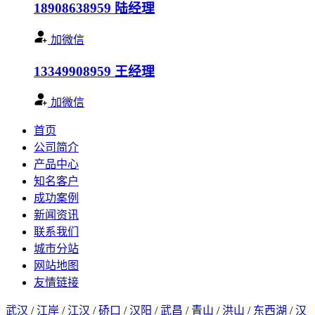
18908638959
陆经理
加微信
13349908959
王经理
加微信
首页
公司简介
产品中心
知名客户
成功案例
新闻资讯
联系我们
城市分站
网站地图
友情链接
武汉
/
江岸
/
江汉
/
硚口
/
汉阳
/
武昌
/
青山
/
洪山
/
东西湖
/
汉