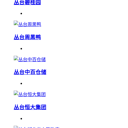
丛台碧桂园
丛台周黑鸭
丛台中百仓储
丛台恒大集团