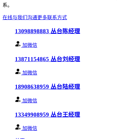
系。
在线与我们沟通
更多联系方式
13098898883
丛台陈经理
加微信
13871154865
丛台刘经理
加微信
18908638959
丛台陆经理
加微信
13349908959
丛台王经理
加微信