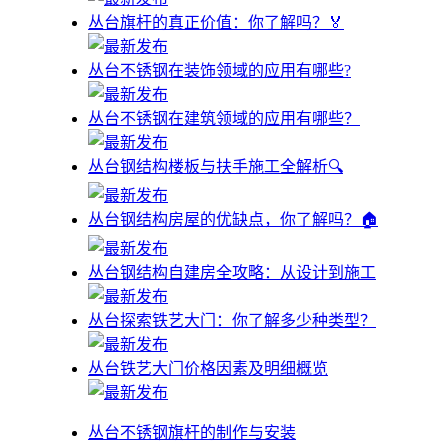
丛台旗杆的真正价值：你了解吗？🏅
丛台不锈钢在装饰领域的应用有哪些?
丛台不锈钢在建筑领域的应用有哪些？
丛台钢结构楼板与扶手施工全解析🔍
丛台钢结构房屋的优缺点，你了解吗？🏠
丛台钢结构自建房全攻略：从设计到施工
丛台探索铁艺大门：你了解多少种类型？
丛台铁艺大门价格因素及明细概览
丛台不锈钢旗杆的制作与安装