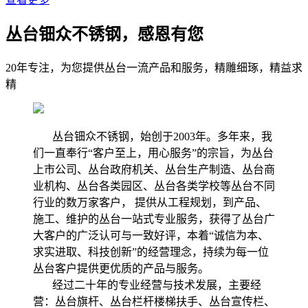
丛台钿众不锈钢，感恩有您
20年专注，为您提供丛台一流产品和服务，精雕细琢，精益求
精
丛台钿众不锈钢，始创于2003年。多年来，我
们一直奉行“客户至上，用心服务”的宗旨，为丛台
上市公司、丛台政府机关、丛台生产制造、丛台商
业机构、丛台各类园区、丛台各类学校等丛台不同
行业的数万家客户， 提供从工程规划，到产品、
施工、维护的丛台一站式专业服务，获得了丛台广
大客户的广泛认可与一致好评，本着“诚信为本、
求实进取、科技创新”的经营理念，持续为每一位
丛台客户提供更优质的产品与服务。
经过二十年的专业经营与技术发展，主要经
营：丛台旗杆、丛台栏杆楼梯扶手、丛台宣传栏、