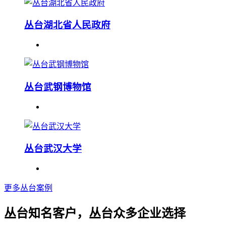
丛台湖北省人民政府
丛台武钢博物馆
丛台武汉大学
更多丛台案例
丛台知名客户，丛台众多企业选择