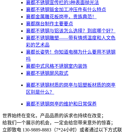
襄都不锈钢宣传栏的3种表面抛光法
襄都不锈钢钣金加工冲压件有什么特点
襄都金属雕花板岗亭，贵族典范！
襄都旗台制作主要要点
襄都不锈钢与铝该怎么选择？到底哪个好？
襄都不锈钢雕塑——带有情感温度和人文色
彩的艺术品
襄都​长姿势！你知道电梯为什么要用不锈钢
吗
襄都中式风格不锈钢室内装饰
襄都不锈钢屏风款式
襄都不锈钢材质的岗亭与铝塑板材质的岗亭
区别是什么？
襄都不锈钢岗亭的维护和日常保养
世界始终在变化，产品品质的诉求也持续在改变；
给我们一个展示的机会，一定会给您带来意外的惊喜；
立即致电 130-9889-8883（7*24小时）或者通过以下方式联