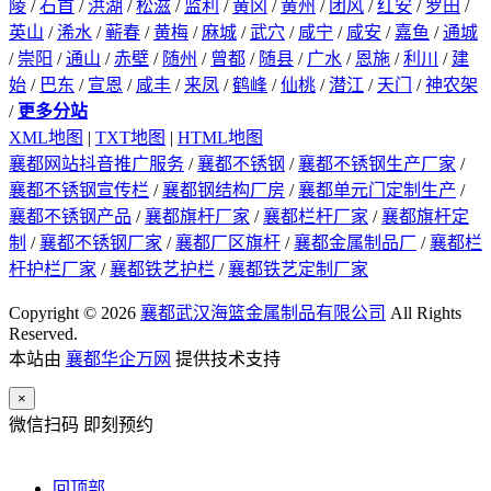
陵
/
石首
/
洪湖
/
松滋
/
监利
/
黄冈
/
黄州
/
团风
/
红安
/
罗田
/
英山
/
浠水
/
蕲春
/
黄梅
/
麻城
/
武穴
/
咸宁
/
咸安
/
嘉鱼
/
通城
/
崇阳
/
通山
/
赤壁
/
随州
/
曾都
/
随县
/
广水
/
恩施
/
利川
/
建
始
/
巴东
/
宣恩
/
咸丰
/
来凤
/
鹤峰
/
仙桃
/
潜江
/
天门
/
神农架
/
更多分站
XML地图
|
TXT地图
|
HTML地图
襄都网站抖音推广服务
/
襄都不锈钢
/
襄都不锈钢生产厂家
/
襄都不锈钢宣传栏
/
襄都钢结构厂房
/
襄都单元门定制生产
/
襄都不锈钢产品
/
襄都旗杆厂家
/
襄都栏杆厂家
/
襄都旗杆定
制
/
襄都不锈钢厂家
/
襄都厂区旗杆
/
襄都金属制品厂
/
襄都栏
杆护栏厂家
/
襄都铁艺护栏
/
襄都铁艺定制厂家
Copyright © 2026
襄都武汉海篮金属制品有限公司
All Rights
Reserved.
本站由
襄都华企万网
提供技术支持
×
微信扫码 即刻预约
回顶部