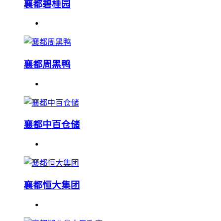
襄都碧桂园
襄都周黑鸭
襄都中百仓储
襄都恒大集团