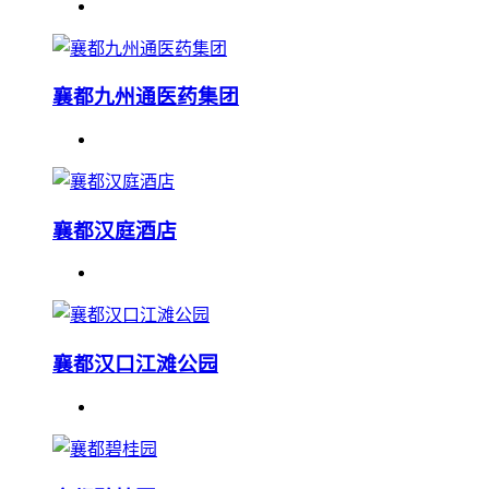
襄都九州通医药集团
襄都汉庭酒店
襄都汉口江滩公园