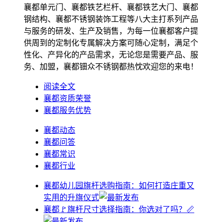
襄都单元门、襄都铁艺栏杆、襄都铁艺大门、襄都
钢结构、襄都不锈钢装饰工程等八大主打系列产品
与服务的研发、生产及销售，为每一位襄都客户提
供周到的定制化专属解决方案可随心定制，满足个
性化、产异化的产品需求，无论您是需要产品、服
务、加盟，襄都钿众不锈钢都热忱欢迎您的来电！
阅读全文
襄都资质荣誉
襄都服务优势
襄都动态
襄都问答
襄都常识
襄都行业
襄都幼儿园旗杆选购指南：如何打造庄重又
实用的升旗仪式
襄都🚩旗杆尺寸选择指南：你选对了吗？📏