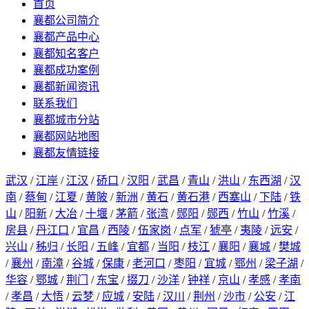
首页
襄都公司简介
襄都产品中心
襄都知名客户
襄都成功案例
襄都新闻资讯
联系我们
襄都城市分站
襄都网站地图
襄都友情链接
武汉
/
江岸
/
江汉
/
硚口
/
汉阳
/
武昌
/
青山
/
洪山
/
东西湖
/
汉
南
/
蔡甸
/
江夏
/
黄陂
/
新洲
/
黄石
/
黄石港
/
西塞山
/
下陆
/
铁
山
/
阳新
/
大冶
/
十堰
/
茅箭
/
张湾
/
郧阳
/
郧西
/
竹山
/
竹溪
/
房县
/
丹江口
/
宜昌
/
西陵
/
伍家岗
/
点军
/
猇亭
/
夷陵
/
远安
/
兴山
/
秭归
/
长阳
/
五峰
/
宜都
/
当阳
/
枝江
/
襄阳
/
襄城
/
樊城
/
襄州
/
南漳
/
谷城
/
保康
/
老河口
/
枣阳
/
宜城
/
鄂州
/
梁子湖
/
华容
/
鄂城
/
荆门
/
东宝
/
掇刀
/
沙洋
/
钟祥
/
京山
/
孝感
/
孝南
/
孝昌
/
大悟
/
云梦
/
应城
/
安陆
/
汉川
/
荆州
/
沙市
/
公安
/
江