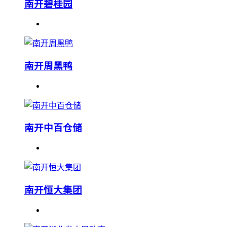
南开碧桂园
南开周黑鸭
南开中百仓储
南开恒大集团