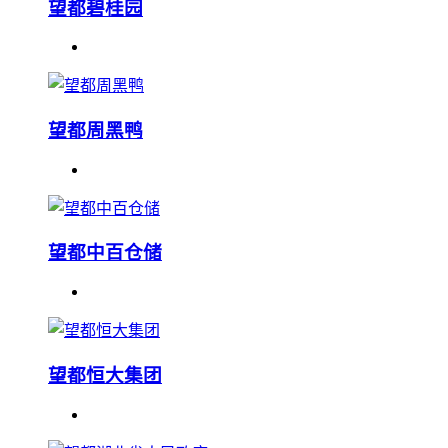
望都碧桂园
望都周黑鸭
望都中百仓储
望都恒大集团