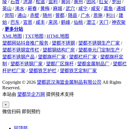
陵
/
石首
/
洪湖
/
松滋
/
监利
/
黄冈
/
黄州
/
团风
/
红安
/
罗田
/
英山
/
浠水
/
蕲春
/
黄梅
/
麻城
/
武穴
/
咸宁
/
咸安
/
嘉鱼
/
通城
/
崇阳
/
通山
/
赤壁
/
随州
/
曾都
/
随县
/
广水
/
恩施
/
利川
/
建
始
/
巴东
/
宣恩
/
咸丰
/
来凤
/
鹤峰
/
仙桃
/
潜江
/
天门
/
神农架
/
更多分站
XML地图
|
TXT地图
|
HTML地图
望都网站抖音推广服务
/
望都不锈钢
/
望都不锈钢生产厂家
/
望都不锈钢宣传栏
/
望都钢结构厂房
/
望都单元门定制生产
/
望都不锈钢产品
/
望都旗杆厂家
/
望都栏杆厂家
/
望都旗杆定
制
/
望都不锈钢厂家
/
望都厂区旗杆
/
望都金属制品厂
/
望都栏
杆护栏厂家
/
望都铁艺护栏
/
望都铁艺定制厂家
Copyright © 2026
望都武汉海篮金属制品有限公司
All Rights
Reserved.
本站由
望都华企万网
提供技术支持
×
微信扫码 即刻预约
回顶部