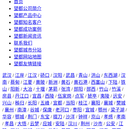
首页
望都公司简介
望都产品中心
望都知名客户
望都成功案例
望都新闻资讯
联系我们
望都城市分站
望都网站地图
望都友情链接
武汉
/
江岸
/
江汉
/
硚口
/
汉阳
/
武昌
/
青山
/
洪山
/
东西湖
/
汉
南
/
蔡甸
/
江夏
/
黄陂
/
新洲
/
黄石
/
黄石港
/
西塞山
/
下陆
/
铁
山
/
阳新
/
大冶
/
十堰
/
茅箭
/
张湾
/
郧阳
/
郧西
/
竹山
/
竹溪
/
房县
/
丹江口
/
宜昌
/
西陵
/
伍家岗
/
点军
/
猇亭
/
夷陵
/
远安
/
兴山
/
秭归
/
长阳
/
五峰
/
宜都
/
当阳
/
枝江
/
襄阳
/
襄城
/
樊城
/
襄州
/
南漳
/
谷城
/
保康
/
老河口
/
枣阳
/
宜城
/
鄂州
/
梁子湖
/
华容
/
鄂城
/
荆门
/
东宝
/
掇刀
/
沙洋
/
钟祥
/
京山
/
孝感
/
孝南
/
孝昌
/
大悟
/
云梦
/
应城
/
安陆
/
汉川
/
荆州
/
沙市
/
公安
/
江