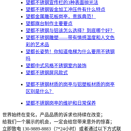
望都不锈钢宣传栏的3种表面抛光法
望都不锈钢钣金加工冲压件有什么特点
望都金属雕花板岗亭，贵族典范！
望都旗台制作主要要点
望都不锈钢与铝该怎么选择？到底哪个好？
望都不锈钢雕塑——带有情感温度和人文色
彩的艺术品
望都​长姿势！你知道电梯为什么要用不锈钢
吗
望都中式风格不锈钢室内装饰
望都不锈钢屏风款式
望都不锈钢材质的岗亭与铝塑板材质的岗亭
区别是什么？
望都不锈钢岗亭的维护和日常保养
世界始终在变化，产品品质的诉求也持续在改变；
给我们一个展示的机会，一定会给您带来意外的惊喜；
立即致电 130-9889-8883（7*24小时）或者通过以下方式联