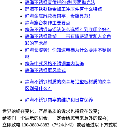
静海不锈钢宣传栏的3种表面抛光法
静海不锈钢钣金加工冲压件有什么特点
静海金属雕花板岗亭，贵族典范！
静海旗台制作主要要点
静海不锈钢与铝该怎么选择？到底哪个好？
静海不锈钢雕塑——带有情感温度和人文色
彩的艺术品
静海​长姿势！你知道电梯为什么要用不锈钢
吗
静海中式风格不锈钢室内装饰
静海不锈钢屏风款式
静海不锈钢材质的岗亭与铝塑板材质的岗亭
区别是什么？
静海不锈钢岗亭的维护和日常保养
世界始终在变化，产品品质的诉求也持续在改变；
给我们一个展示的机会，一定会给您带来意外的惊喜；
立即致电 130-9889-8883（7*24小时）或者通过以下方式联