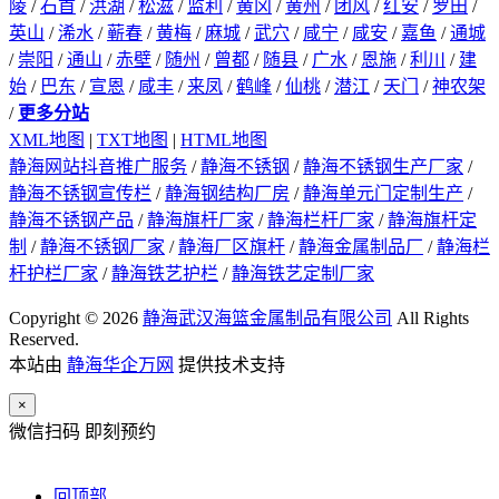
陵
/
石首
/
洪湖
/
松滋
/
监利
/
黄冈
/
黄州
/
团风
/
红安
/
罗田
/
英山
/
浠水
/
蕲春
/
黄梅
/
麻城
/
武穴
/
咸宁
/
咸安
/
嘉鱼
/
通城
/
崇阳
/
通山
/
赤壁
/
随州
/
曾都
/
随县
/
广水
/
恩施
/
利川
/
建
始
/
巴东
/
宣恩
/
咸丰
/
来凤
/
鹤峰
/
仙桃
/
潜江
/
天门
/
神农架
/
更多分站
XML地图
|
TXT地图
|
HTML地图
静海网站抖音推广服务
/
静海不锈钢
/
静海不锈钢生产厂家
/
静海不锈钢宣传栏
/
静海钢结构厂房
/
静海单元门定制生产
/
静海不锈钢产品
/
静海旗杆厂家
/
静海栏杆厂家
/
静海旗杆定
制
/
静海不锈钢厂家
/
静海厂区旗杆
/
静海金属制品厂
/
静海栏
杆护栏厂家
/
静海铁艺护栏
/
静海铁艺定制厂家
Copyright © 2026
静海武汉海篮金属制品有限公司
All Rights
Reserved.
本站由
静海华企万网
提供技术支持
×
微信扫码 即刻预约
回顶部