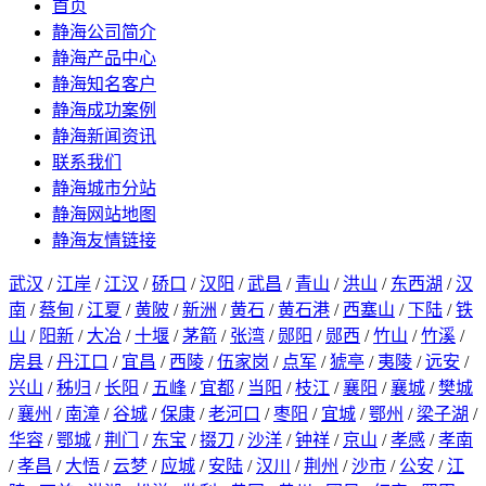
首页
静海公司简介
静海产品中心
静海知名客户
静海成功案例
静海新闻资讯
联系我们
静海城市分站
静海网站地图
静海友情链接
武汉
/
江岸
/
江汉
/
硚口
/
汉阳
/
武昌
/
青山
/
洪山
/
东西湖
/
汉
南
/
蔡甸
/
江夏
/
黄陂
/
新洲
/
黄石
/
黄石港
/
西塞山
/
下陆
/
铁
山
/
阳新
/
大冶
/
十堰
/
茅箭
/
张湾
/
郧阳
/
郧西
/
竹山
/
竹溪
/
房县
/
丹江口
/
宜昌
/
西陵
/
伍家岗
/
点军
/
猇亭
/
夷陵
/
远安
/
兴山
/
秭归
/
长阳
/
五峰
/
宜都
/
当阳
/
枝江
/
襄阳
/
襄城
/
樊城
/
襄州
/
南漳
/
谷城
/
保康
/
老河口
/
枣阳
/
宜城
/
鄂州
/
梁子湖
/
华容
/
鄂城
/
荆门
/
东宝
/
掇刀
/
沙洋
/
钟祥
/
京山
/
孝感
/
孝南
/
孝昌
/
大悟
/
云梦
/
应城
/
安陆
/
汉川
/
荆州
/
沙市
/
公安
/
江